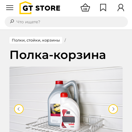
Корзин
Отл
STORE
Что ищете?
Полка-корзина
Полки, стойки, корзины
Полка-корзина